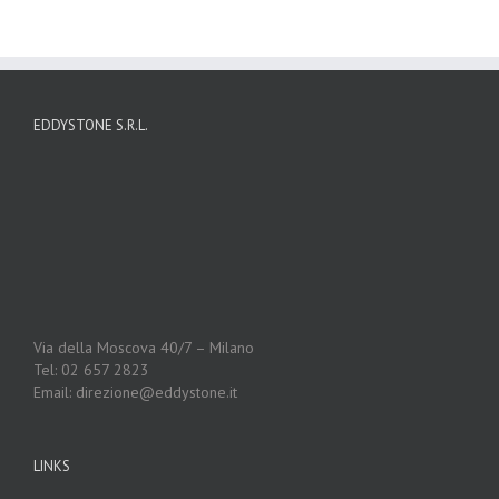
EDDYSTONE S.R.L.
Via della Moscova 40/7 – Milano
Tel: 02 657 2823
Email: direzione@eddystone.it
LINKS