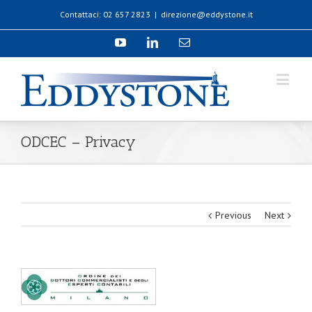
Contattaci: 02 657 2823
|
direzione@eddystone.it
ODCEC – Privacy
Previous
Next