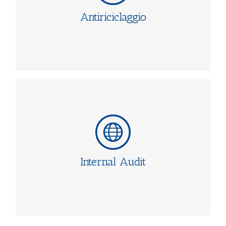
sospette di riciclaggio, nella valutazione delle
Antiriciclaggio
, nella difesa durante
operazioni sospette di riciclaggio
i procedimenti sanzionatori per le violazioni della
disciplina antiriciclaggio, nello svolgimento in
della Funzione Antiriciclaggio.
outsourcing
INTERNAL AUDIT
Svolgimento della Funzione di Internal Audit nel rispetto
per la Pratica
Standard Internazionali
degli
Professionale dell’Internal Auditing, nelle modalità
con assunzione di responsabilità nei
outsourcing
dell’
assistenza,
confronti delle Autorità di Vigilanza o in
Internal Audit
al responsabile interno
affiancamento e supporto
della Funzione Internal Audit per sviluppare le
metodologie di audit previste dagli Standard
Professionali