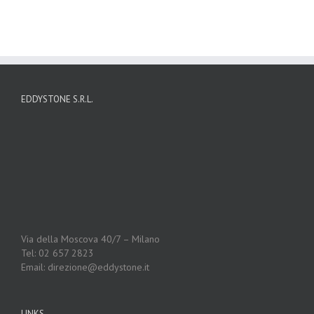
EDDYSTONE S.R.L.
Via della Moscova 40/7 – Milano
Tel: 02 657 2823
Email: direzione@eddystone.it
LINKS