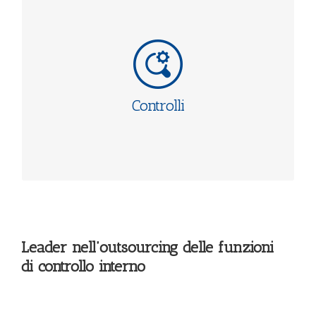
CONTROLLI
Outsourcing e assistenza alle funzioni aziendali di
controllo interno (Antiriciclaggio, Compliance, Internal
Audit).
Set up e Quality Assessment Review delle funzioni di
Controlli
controllo. Due diligence mirate su determinati processi
operativi o su specifiche aree normative
Leader nell’outsourcing delle funzioni
di controllo interno