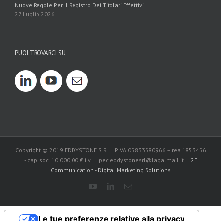
Nuove Regole Per Il Registro Dei Titolari Effettivi
27 Luglio 2026
PUOI TROVARCI SU
Copyright © 2019 EDDYSTONE S.R.L. PIVA 05833380966 – rea 1853456
- cap. soc. 10.000,00 € i.v. | pec eddystonesrl@lagalmail.it |
2F
Communication - Digital Marketing Solutions
Le tue preferenze relative alla privacy