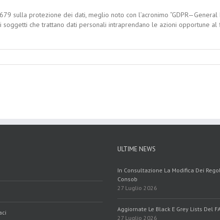
679 sulla protezione dei dati, meglio noto con l’acronimo “GDPR—General D
i soggetti che trattano dati personali intraprendano le azioni opportune al f
ULTIME NEWS
In Consultazione La Modifica Dei Reg
Consob
27 Luglio 2026
Aggiornate Le Black E Grey Lists Del F
aci
27 Luglio 2026