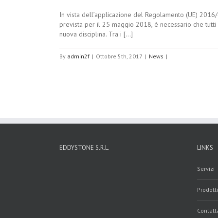
In vista dell’applicazione del Regolamento (UE) 2016/
prevista per il 25 maggio 2018, è necessario che tutti 
nuova disciplina. Tra i [...]
By
admin2f
|
Ottobre 5th, 2017
|
News
|
EDDYSTONE S.R.L.
LINKS
Servizi
Prodotti
Contatt