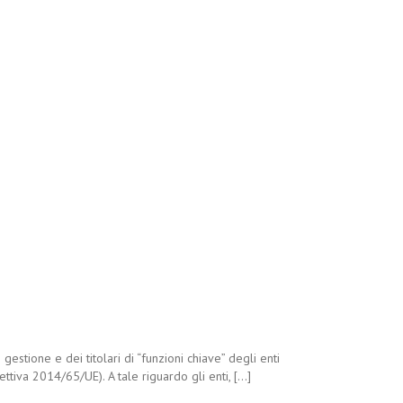
stione e dei titolari di “funzioni chiave” degli enti
iva 2014/65/UE). A tale riguardo gli enti, [...]