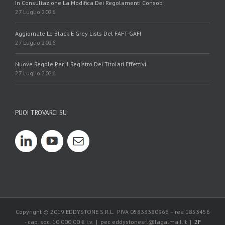
In Consultazione La Modifica Dei Regolamenti Consob
27 Luglio 2026
Aggiornate Le Black E Grey Lists Del FAFT-GAFI
27 Luglio 2026
Nuove Regole Per Il Registro Dei Titolari Effettivi
27 Luglio 2026
PUOI TROVARCI SU
Copyright © 2019 EDDYSTONE S.R.L. PIVA 05833380966 – rea 1853456
- cap. soc. 10.000,00 € i.v. | pec eddystonesrl@lagalmail.it |
2F