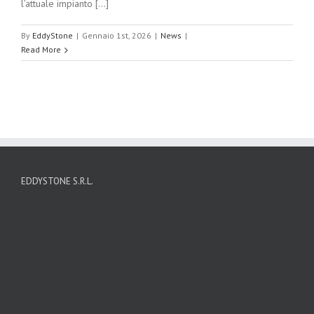
l’attuale impianto [...]
By
EddyStone
|
Gennaio 1st, 2026
|
News
|
Read More
EDDYSTONE S.R.L.