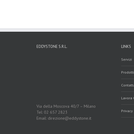
EDDYSTONE S.R.L.
LINKS
Servizi
Prodotti
Contatt
Lavora 
Via della Moscova 40/7 – Milano
Privacy 
Tel: 02 657 2823
Email: direzione@eddystone.it