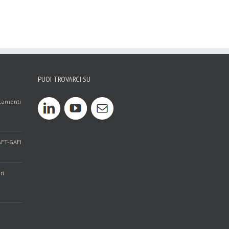
PUOI TROVARCI SU
olamenti
AFT-GAFI
ri