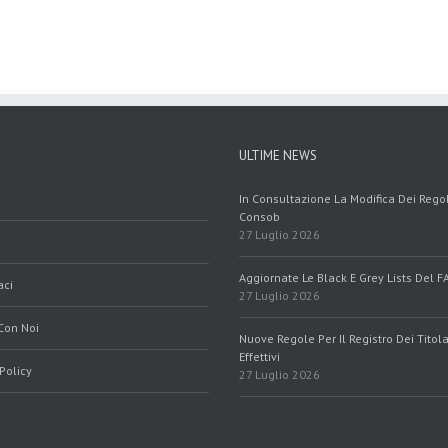
ULTIME NEWS
In Consultazione La Modifica Dei Reg
Consob
27 Luglio 2026
Aggiornate Le Black E Grey Lists Del F
aci
27 Luglio 2026
Con Noi
Nuove Regole Per Il Registro Dei Titola
Effettivi
Policy
27 Luglio 2026