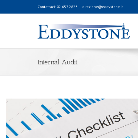
Contattaci: 02 657 2823
|
direzione@eddystone.it
Internal Audit