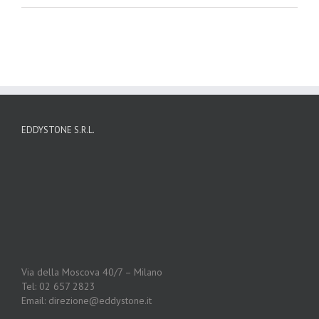
EDDYSTONE S.R.L.
Via della Moscova 40/7 – Milano
Tel: 02 657 2823
Email: direzione@eddystone.it