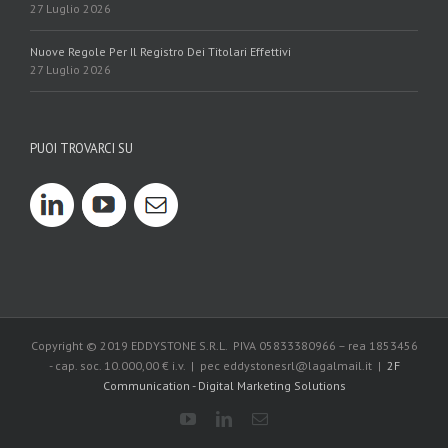
27 Luglio 2026
Nuove Regole Per Il Registro Dei Titolari Effettivi
27 Luglio 2026
PUOI TROVARCI SU
Copyright © 2019 EDDYSTONE S.R.L. PIVA 05833380966 – rea 1853456
- cap. soc. 10.000,00 € i.v. | pec eddystonesrl@lagalmail.it |
2F
Communication - Digital Marketing Solutions