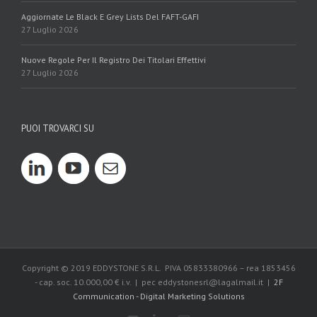
Aggiornate Le Black E Grey Lists Del FAFT-GAFI
27 Luglio 2026
Nuove Regole Per Il Registro Dei Titolari Effettivi
27 Luglio 2026
PUOI TROVARCI SU
Copyright © 2019 EDDYSTONE S.R.L. PIVA 05833380966 – rea 1853456
- cap. soc. 10.000,00 € i.v. | pec eddystonesrl@lagalmail.it |
2F
Communication - Digital Marketing Solutions