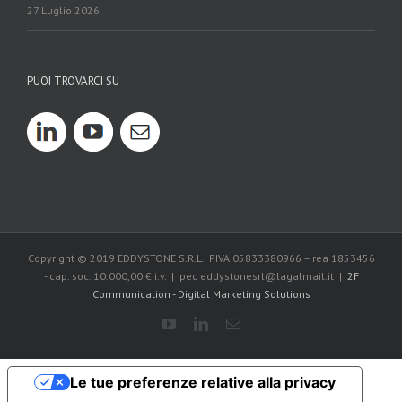
27 Luglio 2026
PUOI TROVARCI SU
Copyright © 2019 EDDYSTONE S.R.L. PIVA 05833380966 – rea 1853456
- cap. soc. 10.000,00 € i.v. | pec eddystonesrl@lagalmail.it |
2F
Communication - Digital Marketing Solutions
Le tue preferenze relative alla privacy