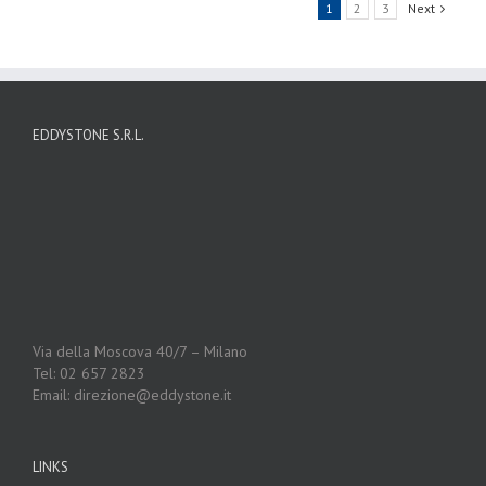
1
2
3
Next
EDDYSTONE S.R.L.
Via della Moscova 40/7 – Milano
Tel: 02 657 2823
Email: direzione@eddystone.it
LINKS