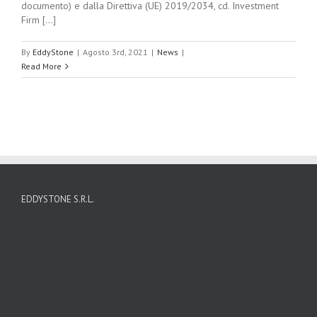
documento) e dalla Direttiva (UE) 2019/2034, cd. Investment
Firm [...]
By
EddyStone
|
Agosto 3rd, 2021
|
News
|
Read More
EDDYSTONE S.R.L.