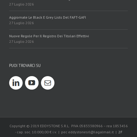
27 Luglio 2026
Aggiornate Le Black E Grey Lists Del FAFT-GAFI
27 Luglio 2026
Nuove Regole Per Il Registro Dei Titolari Effettivi
27 Luglio 2026
PUOI TROVARCI SU
Copyright © 2019 EDDYSTONE S.R.L. PIVA 05833380966 – rea 1853456
- cap. soc. 10.000,00 € i.v. | pec eddystonesrl@lagalmail.it |
2F