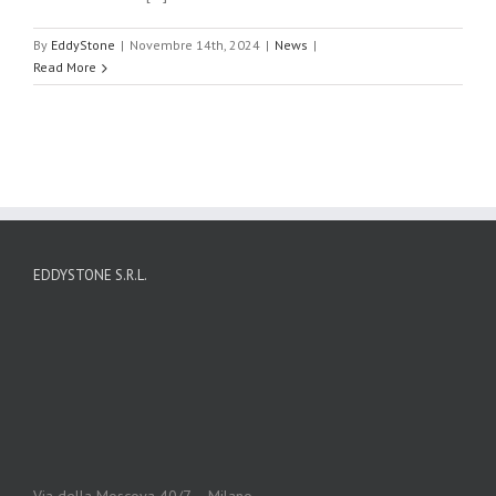
By
EddyStone
|
Novembre 14th, 2024
|
News
|
Read More
EDDYSTONE S.R.L.