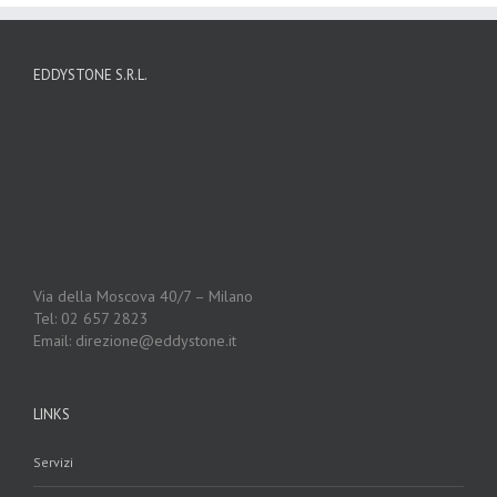
EDDYSTONE S.R.L.
Via della Moscova 40/7 – Milano
Tel: 02 657 2823
Email: direzione@eddystone.it
LINKS
Servizi