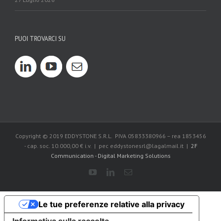
PUOI TROVARCI SU
Copyright © 2019 EDDYSTONE S.R.L. PIVA 05833380966 – rea 1853456
- cap. soc. 10.000,00 € i.v. | pec eddystonesrl@lagalmail.it |
2F
Communication - Digital Marketing Solutions
Le tue preferenze relative alla privacy