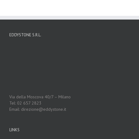
EDDYSTONE S.R.L.
Via della Moscova 40/7 – Milano
Tel: 02 657 2823
Email: direzione@eddystone.it
LINKS