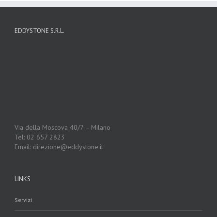
EDDYSTONE S.R.L.
Via della Moscova 40/7 – Milano
Tel: 02 657 2823
Email: direzione@eddystone.it
LINKS
Servizi