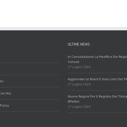
ULTIME NEWS
In Consultazione La Modifica Dei Reg
Consob
27 Luglio 2026
Aggiornate Le Black E Grey Lists Del F
aci
27 Luglio 2026
Con Noi
Nuove Regole Per Il Registro Dei Titola
Effettivi
Policy
27 Luglio 2026