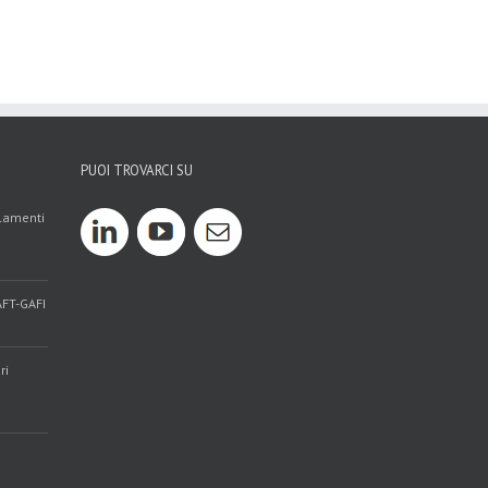
PUOI TROVARCI SU
olamenti
AFT-GAFI
ri