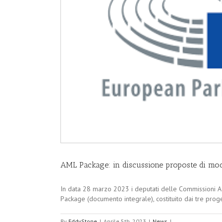
AML Package: in discussione proposte di modi
In data 28 marzo 2023 i deputati delle Commissioni Affa
Package (documento integrale), costituito dai tre progett
By
EddyStone
|
Aprile 5th, 2023
|
News
|