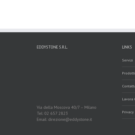
EDDYSTONE S.R.L.
LINKS
Servizi
Prodotti
Contatt
Lavora 
Via della Moscova 40/7 – Milano
Privacy 
Tel: 02 657 2823
Email: direzione@eddystone.it