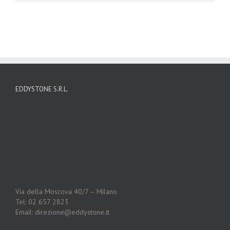
EDDYSTONE S.R.L.
Via della Moscova 40/7 – Milano
Tel: 02 657 2823
Email: direzione@eddystone.it