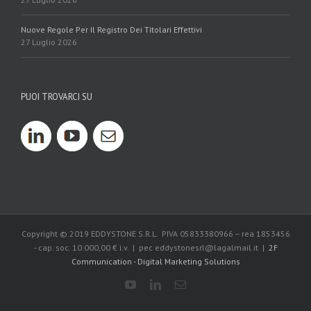
Nuove Regole Per Il Registro Dei Titolari Effettivi
27 Luglio 2026
PUOI TROVARCI SU
Copyright © 2019 EDDYSTONE S.R.L. PIVA 05833380966 – rea 1853456
- cap. soc. 10.000,00 € i.v. | pec eddystonesrl@lagalmail.it |
2F
Communication - Digital Marketing Solutions