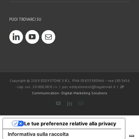
PUOI TROVARCI SU
Copyright © 2019 EDDYSTONE S.R.L. PIVA 05833380966 – rea 1853456
- cap. soc. 10.000,00 € i.v. | pec eddystonesrl@lagalmail.it |
2F
Communication - Digital Marketing Solutions
Le tue preferenze relative alla privacy
Informativa sulla raccolta