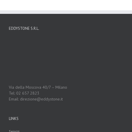
EDDYSTONE S.R.L.
Via della Moscova 40/7 – Milano
Tel: 02 657 2823
Email: direzione@eddystone.it
LINKS
Servizi