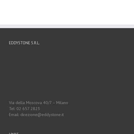
EDDYSTONE S.R.L.
Via della Moscova 40/7 – Milano
Tel: 02 657 2823
Email: direzione@eddystone.it