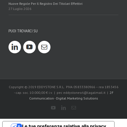
Nuove Regole Per Il Registro Dei Titolari Effettivi
27 Luglio 2026
PUOI TROVARCI SU
Copyright © 2019 EDDYSTONE S.R.L. PIVA 05833380966 – rea 1853456
- cap. soc. 10.000,00 € i.v. | pec eddystonesrl@lagalmail.it |
2F
Communication - Digital Marketing Solutions
Le tue preferenze relative alla privacy