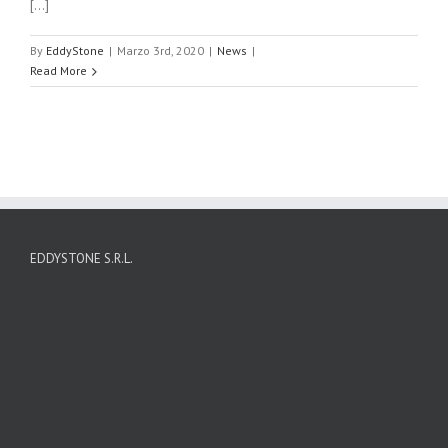
[...]
By
EddyStone
|
Marzo 3rd, 2020
|
News
|
Read More
EDDYSTONE S.R.L.