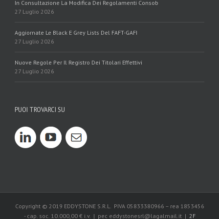
In Consultazione La Modifica Dei Regolamenti Consob
27 Luglio 2026
Aggiornate Le Black E Grey Lists Del FAFT-GAFI
27 Luglio 2026
Nuove Regole Per Il Registro Dei Titolari Effettivi
27 Luglio 2026
PUOI TROVARCI SU
Copyright © 2019 EDDYSTONE S.R.L. PIVA 05833380966 – rea 1853456
- cap. soc. 10.000,00 € i.v. | pec eddystonesrl@lagalmail.it |
2F