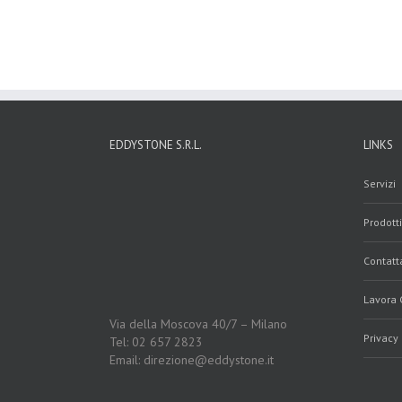
EDDYSTONE S.R.L.
LINKS
Servizi
Prodotti
Contatt
Lavora 
Via della Moscova 40/7 – Milano
Privacy 
Tel: 02 657 2823
Email: direzione@eddystone.it