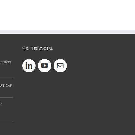
PUOI TROVARCI SU
olamenti
AFT-GAFI
ri