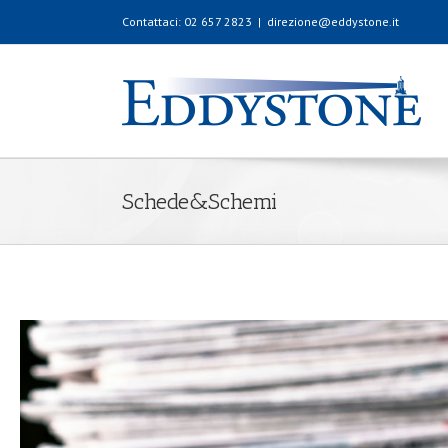
Contattaci: 02 657 2823
|
direzione@eddystone.it
Schede&Schemi