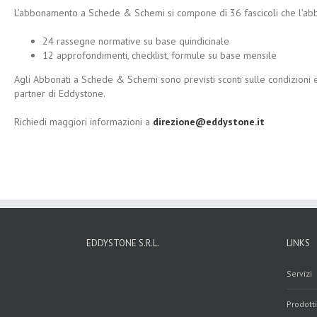
L’abbonamento a Schede & Schemi si compone di 36 fascicoli che l’abbon
24 rassegne normative su base quindicinale
12 approfondimenti, checklist, formule su base mensile
Agli Abbonati a Schede & Schemi sono previsti sconti sulle condizioni 
partner di Eddystone.
Richiedi maggiori informazioni a
direzione@eddystone.it
EDDYSTONE S.R.L.
LINKS
Servizi
Prodotti