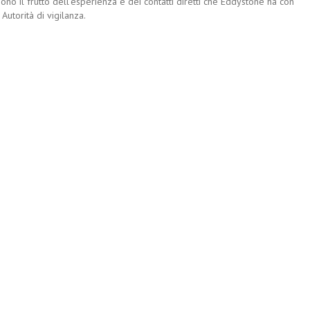
no il frutto dell’esperienza e dei contatti diretti che Eddystone ha con
 Autorità di vigilanza.