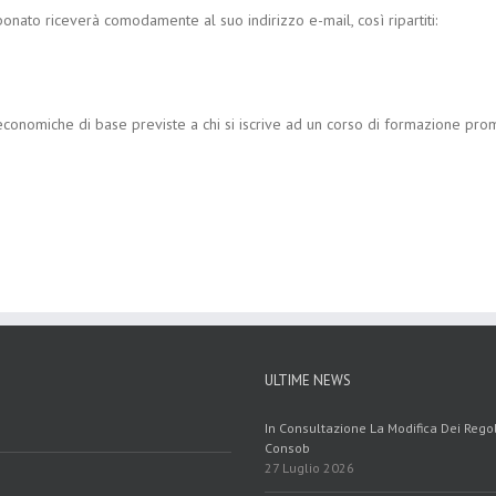
ato riceverà comodamente al suo indirizzo e-mail, così ripartiti:
economiche di base previste a chi si iscrive ad un corso di formazione pr
ULTIME NEWS
In Consultazione La Modifica Dei Reg
Consob
27 Luglio 2026