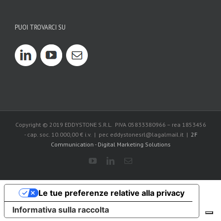
PUOI TROVARCI SU
Copyright © 2019 EDDYSTONE S.R.L. PIVA 05833380966 – rea 1853456
- cap. soc. 10.000,00 € i.v. | pec eddystonesrl@lagalmail.it |
2F
Communication - Digital Marketing Solutions
Le tue preferenze relative alla privacy
Informativa sulla raccolta