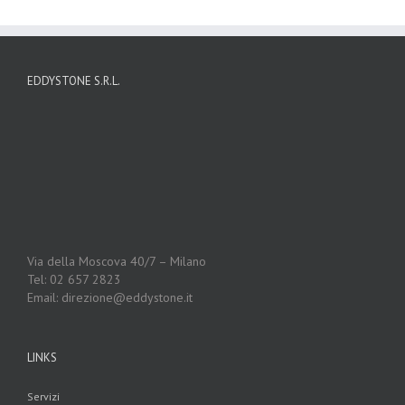
EDDYSTONE S.R.L.
Via della Moscova 40/7 – Milano
Tel: 02 657 2823
Email: direzione@eddystone.it
LINKS
Servizi