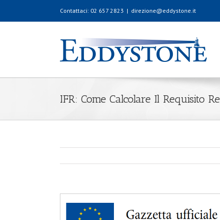
Contattaci: 02 657 2823
|
direzione@eddystone.it
IFR: Come Calcolare Il Requisito Re