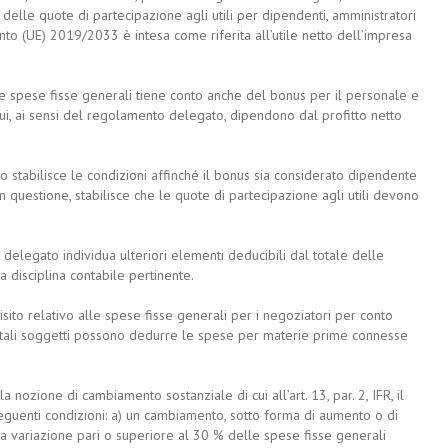
 delle quote di partecipazione agli utili per dipendenti, amministratori
ento (UE) 2019/2033 è intesa come riferita all’utile netto dell’impresa
 delle spese fisse generali tiene conto anche del bonus per il personale e
cui, ai sensi del regolamento delegato, dipendono dal profitto netto
to stabilisce le condizioni affinché il bonus sia considerato dipendente
in questione, stabilisce che le quote di partecipazione agli utili devono
o delegato individua ulteriori elementi deducibili dal totale delle
a disciplina contabile pertinente.
sito relativo alle spese fisse generali per i negoziatori per conto
he tali soggetti possono dedurre le spese per materie prime connesse
 nozione di cambiamento sostanziale di cui all’art. 13, par. 2, IFR, il
eguenti condizioni: a) un cambiamento, sotto forma di aumento o di
na variazione pari o superiore al 30 % delle spese fisse generali