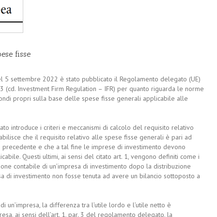
pese fisse
el 5 settembre 2022 è stato pubblicato il Regolamento delegato (UE)
 (cd. Investment Firm Regulation – IFR) per quanto riguarda le norme
ondi propri sulla base delle spese fisse generali applicabile alle
to introduce i criteri e meccanismi di calcolo del requisito relativo
tabilisce che il requisito relativo alle spese fisse generali è pari ad
o precedente e che a tal fine le imprese di investimento devono
icabile. Questi ultimi, ai sensi del citato art. 1, vengono definiti come i
isione contabile di un’impresa di investimento dopo la distribuzione
resa di investimento non fosse tenuta ad avere un bilancio sottoposto a
i un’impresa, la differenza tra l’utile lordo e l’utile netto è
esa, ai sensi dell’art. 1, par. 3 del regolamento delegato, la