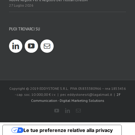
27 Luglio 2026
PUOI TROVARCI SU
Copyright © 2019 EDDYSTONE S.R.L. PIVA 05833380966 – rea 1853456
- cap. soc. 10.000,00 € i.v. | pec eddystonesrl@lagalmail.it |
2F
Communication - Digital Marketing Solutions
Le tue preferenze relative alla privacy