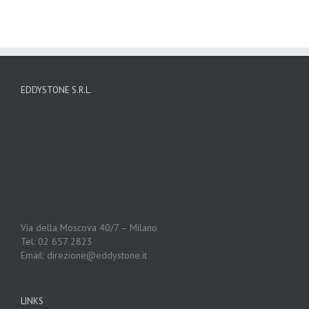
EDDYSTONE S.R.L.
Via della Moscova 40/7 – Milano
Tel: 02 657 2823
Email: direzione@eddystone.it
LINKS