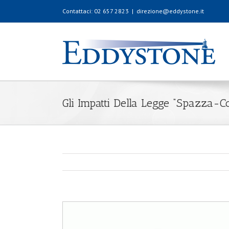
Contattaci: 02 657 2823
|
direzione@eddystone.it
Gli Impatti Della Legge “Spazza-Co