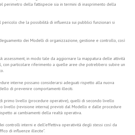
el perimetro della fattispecie sia in termini di inasprimento della
ericolo che la possibilità di influenza sui pubblici funzionari si
deguamento dei Modelli di organizzazione, gestione e controllo, così
sk assessment, in modo tale da aggiornare la mappatura delle attività
001, con particolare riferimento a quelle aree che potrebbero subire un
to.
cedure interne possano considerarsi adeguati rispetto alla nuova
dello di prevenire comportamenti illeciti.
 di primo livello (procedure operative), quelli di secondo livello
zo livello (revisione interna) previsti dal Modello e dalle procedure
rispetto ai cambiamenti della realtà operativa.
dei controlli interni e dell’effettiva operatività degli stessi così da
ico di influenze illecite”.