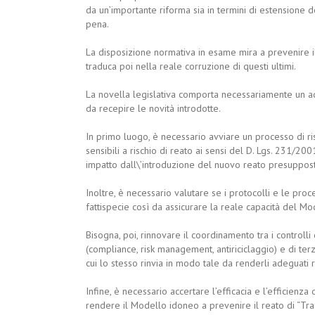
da un’importante riforma sia in termini di estensione d
pena.
La disposizione normativa in esame mira a prevenire il p
traduca poi nella reale corruzione di questi ultimi.
La novella legislativa comporta necessariamente un a
da recepire le novità introdotte.
In primo luogo, è necessario avviare un processo di ri
sensibili a rischio di reato ai sensi del D. Lgs. 231/2
impatto dall\’introduzione del nuovo reato presuppos
Inoltre, è necessario valutare se i protocolli e le pro
fattispecie così da assicurare la reale capacità del Mo
Bisogna, poi, rinnovare il coordinamento tra i controlli
(compliance, risk management, antiriciclaggio) e di ter
cui lo stesso rinvia in modo tale da renderli adeguati 
Infine, è necessario accertare l’efficacia e l’efficienza 
rendere il Modello idoneo a prevenire il reato di “Traff