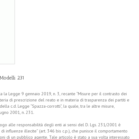
 Modelli 231
a la Legge 9 gennaio 2019, n. 3, recante “Misure per il contrasto dei
eria di prescrizione del reato e in materia di trasparenza dei partiti e
a della c.d. Legge “Spazza-corrotti”, la quale, tra le altre misure,
iugno 2001, n. 231.
go alle responsabilità degli enti ai sensi del D. Lgs. 231/2001 è
di influenze illecite” (art. 346 bis c.p.), che punisce il comportamento
ioni di un pubblico agente. Tale articolo è stato a sua volta interessato