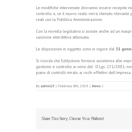
Le modifiche intervenute dovranno essere recepite ne
controllo e, se il nuovo reato verrà ritenuto rilevante p
reati con la Pubblica Amministrazione.
Con la novella legislativa si assiste anche ad un inasp
sanzione interdittiva attenuata.
Le disposizioni in oggetto sono in vigore dal
31 genn
Si ricorda che Eddystone fornisce assistenza alle imp
gestione e controllo ai sensi del D.Lgs. 231/2001, non
piano di controlli mirato ai rischi effettivi dell’impresa.
By
admin2f
|
Febbraio 8th, 2019
|
News
|
Share This Story, Choose Your Platform!