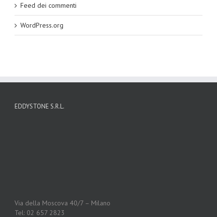
Feed dei commenti
WordPress.org
EDDYSTONE S.R.L.
Via della Moscova 40/7 – Milano
Tel: 02 657 2823