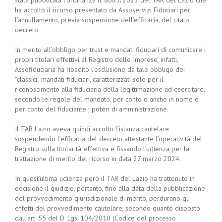
stata pubblicata l’ordinanza n. 8083/2023 del TAR del Lazio che
ha accolto il ricorso presentato da Assoservizi Fiduciari per
l’annullamento, previa sospensione dell’efficacia, del citato
decreto.
In merito all’obbligo per trust e mandati fiduciari di comunicare i
propri titolari effettivi al Registro delle Imprese, infatti,
Assofiduciaria ha ribadito l’esclusione da tale obbligo dei
“classici” mandati fiduciari, caratterizzati solo per il
riconoscimento alla fiduciaria della legittimazione ad esercitare,
secondo le regole del mandato, per conto o anche in nome e
per conto del fiduciante i poteri di amministrazione.
Il TAR Lazio aveva quindi accolto l’istanza cautelare
sospendendo l’efficacia del decreto attestante l’operatività del
Registro sulla titolarità effettiva e fissando l’udienza per la
trattazione di merito del ricorso in data 27 marzo 2024.
In quest’ultima udienza però il TAR del Lazio ha trattenuto in
decisione il giudizio, pertanto, fino alla data della pubblicazione
del provvedimento giurisdizionale di merito, perdurano gli
effetti del provvedimento cautelare, secondo quanto disposto
dall’art. 55 del D. Lgs. 104/2010 (Codice del processo