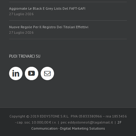
Aggiornate Le Black E Grey Lists Del FAFT-GAFI
27 Luglio 2026
Nuove Regole Per Il Registro Dei Titolari Effettivi
27 Luglio 2026
PUOI TROVARCI SU
Copyright © 2019 EDDYSTONE S.R.L. PIVA 05833380966 – rea 1853456
- cap. soc. 10.000,00 € i.v. | pec eddystonesrl@lagalmail.it |
2F
Communication - Digital Marketing Solutions