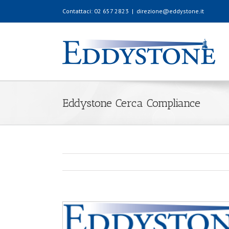
Contattaci: 02 657 2823
|
direzione@eddystone.it
Eddystone Cerca Compliance