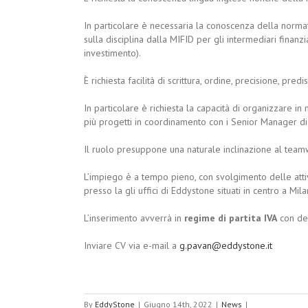
In particolare è necessaria la conoscenza della normat
sulla disciplina dalla MIFID per gli intermediari finanz
investimento).
È richiesta facilità di scrittura, ordine, precisione, pred
In particolare è richiesta la capacità di organizzare
più progetti in coordinamento con i Senior Manager d
Il ruolo presuppone una naturale inclinazione al team
L’impiego è a tempo pieno, con svolgimento delle attiv
presso la gli uffici di Eddystone situati in centro a Mila
L’inserimento avverrà in
regime di partita IVA
con de
Inviare CV via e-mail a
g.pavan@eddystone.it
By
EddyStone
|
Giugno 14th, 2022
|
News
|