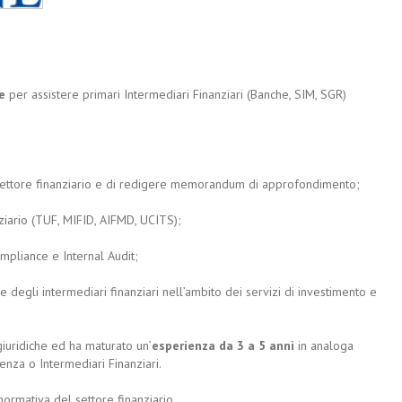
ce
per assistere primari Intermediari Finanziari (Banche, SIM, SGR)
settore finanziario e di redigere memorandum di approfondimento;
ziario (TUF, MIFID, AIFMD, UCITS);
mpliance e Internal Audit;
e degli intermediari finanziari nell’ambito dei servizi di investimento e
giuridiche ed ha maturato un’
esperienza da 3 a 5 anni
in analoga
enza o Intermediari Finanziari.
normativa del settore finanziario.