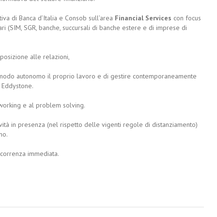
iva di Banca d’Italia e Consob sull’area
Financial Services
con focus
iari (SIM, SGR, banche, succursali di banche estere e di imprese di
isposizione alle relazioni,
 in modo autonomo il proprio lavoro e di gestire contemporaneamente
i Eddystone.
working e al problem solving.
ità in presenza (nel rispetto delle vigenti regole di distanziamento)
no.
correnza immediata.