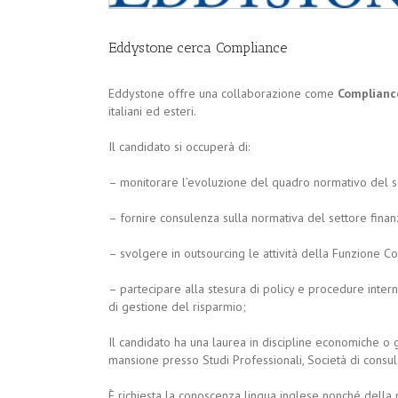
Eddystone cerca Compliance
Eddystone offre una collaborazione come
Complian
italiani ed esteri.
Il candidato si occuperà di:
– monitorare l’evoluzione del quadro normativo del 
– fornire consulenza sulla normativa del settore finan
– svolgere in outsourcing le attività della Funzione Co
– partecipare alla stesura di policy e procedure intern
di gestione del risparmio;
Il candidato ha una laurea in discipline economiche o 
mansione presso Studi Professionali, Società di consul
È richiesta la conoscenza lingua inglese nonché della 