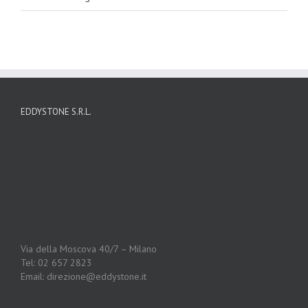
EDDYSTONE S.R.L.
Via della Moscova 40/7 – Milano
Tel: 02 657 2823
Email: direzione@eddystone.it