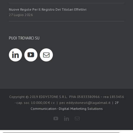
Nuove Regole Per Il Registro Dei Titolari Effettivi
27 Luglio 2026
PUOI TROVARCI SU
Copyright © 2019 EDDYSTONE S.R.L. PIVA 05833380966 – rea 1853456
- cap. soc. 10.000,00 € i.v. | pec eddystonesrl@lagalmail.it |
2F
Communication - Digital Marketing Solutions