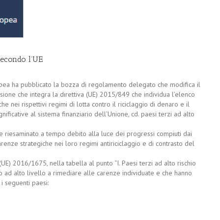
 secondo l’UE
opea ha pubblicato la bozza di regolamento delegato che modifica il
ne che integra la direttiva (UE) 2015/849 che individua l’elenco
e nei rispettivi regimi di lotta contro il riciclaggio di denaro e il
icative al sistema finanziario dell’Unione, cd. paesi terzi ad alto
riesaminato a tempo debito alla luce dei progressi compiuti dai
arenze strategiche nei loro regimi antiriciclaggio e di contrasto del
UE) 2016/1675, nella tabella al punto “I. Paesi terzi ad alto rischio
o ad alto livello a rimediare alle carenze individuate e che hanno
 i seguenti paesi: