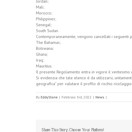
Jordan;
Mali;
Morocco;
Philippines;
Senegal;
South Sudan.
Contemporaneamente, vengono cancellati i seguenti p
The Bahamas;
Botswana;
Ghana;
Iraq;
Mauritius.
Il presente Regolamento entra in vigore il ventesimo g
Si evidenzia che tale elenco è da utilizzarsi, unitame
geografica” per valutare il profilo di rischio riciclaggio 
By
EddyStone
|
Febbraio 3rd, 2022
|
News
|
Share This Story, Choose Your Platform!