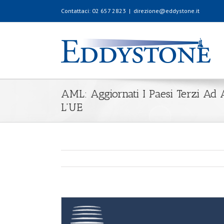
Contattaci: 02 657 2823
|
direzione@eddystone.it
AML: Aggiornati I Paesi Terzi Ad 
L’UE