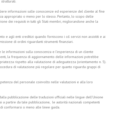
strutturati.
iere informazioni sulle conoscenze ed esperienze del cliente al fine
o sia appropriato o meno per lo stesso. Pertanto, lo scopo delle
one dei requisiti in tutti gli Stati membri, migliorandone anche la
o e agli enti creditizi quando forniscono i cd. servizi non assistiti e ai
issione di ordini riguardanti strumenti finanziari.
e le informazioni sulla conoscenza e l’esperienza di un cliente
menti, la frequenza di aggiornamento delle informazioni potrebbe
priatezza rispetto alla valutazione di adeguatezza (orientamento n. 5).
ocedura di valutazione più regolare per quanto riguarda gruppi di
etenza del personale coinvolto nelle valutazioni e alla loro
dalla pubblicazione delle traduzioni ufficiali nelle lingue dell’Unione
i a partire da tale pubblicazione, le autorità nazionali competenti
 di conformarsi o meno alle linee guida.