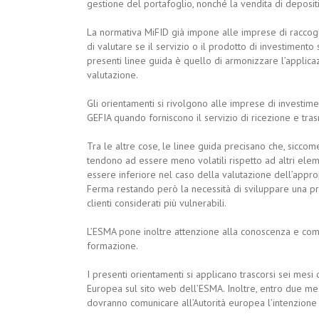
gestione del portafoglio, nonché la vendita di depositi 
La normativa MiFID già impone alle imprese di raccogl
di valutare se il servizio o il prodotto di investiment
presenti linee guida è quello di armonizzare l’applicazi
valutazione.
Gli orientamenti si rivolgono alle imprese di investiment
GEFIA quando forniscono il servizio di ricezione e trasm
Tra le altre cose, le linee guida precisano che, siccom
tendono ad essere meno volatili rispetto ad altri ele
essere inferiore nel caso della valutazione dell’appro
Ferma restando però la necessità di sviluppare una pr
clienti considerati più vulnerabili.
L’ESMA pone inoltre attenzione alla conoscenza e comp
formazione.
I presenti orientamenti si applicano trascorsi sei mesi 
Europea sul sito web dell’ESMA. Inoltre, entro due mes
dovranno comunicare all’Autorità europea l’intenzione