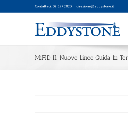
Contattaci: 02 657 2823
|
direzione@eddystone.it
MiFID II: Nuove Linee Guida In T