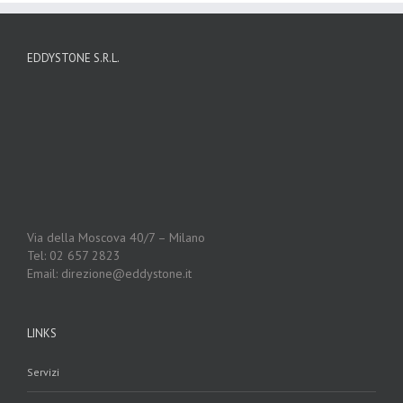
EDDYSTONE S.R.L.
Via della Moscova 40/7 – Milano
Tel: 02 657 2823
Email: direzione@eddystone.it
LINKS
Servizi