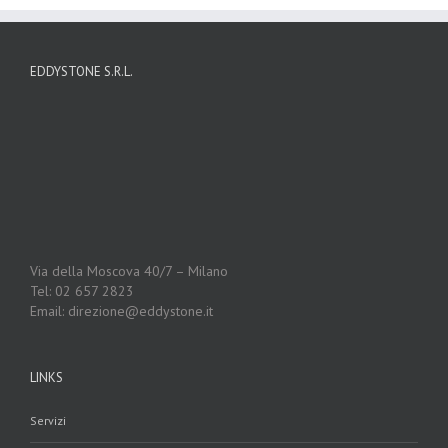
EDDYSTONE S.R.L.
Via della Moscova 40/7 – Milano
Tel: 02 657 2823
Email: direzione@eddystone.it
LINKS
Servizi