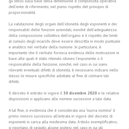
gli stessi sulla base della dimensione e complessità operativa
dell’ente di riferimento, nel pieno rispetto del principio di
proporzionalità.
La valutazione degli organi dell’idoneità degli esponenti e dei
responsabili delle funzioni aziendali, nonché dell’adeguatezza
della composizione collettiva dell’organo e il rispetto dei limiti
al cumulo degli incarichi deve essere descritta in modo puntuale
e analitico nel verbale della riunione. In particolare, è
importante che il verbale fornisca evidenza delle motivazioni in
base alle quali è stato ritenuto idoneo l’esponente o il
responsabile della funzione, nonché, nel caso in cui siano
rilevanti eventuali difetti di idoneità, è necessario indicare nello
stesso le misure specifiche adottate al fine di colmare tali
difetti.
Il decreto è entrato in vigore il
30 dicembre 2020
e le relative
disposizioni si applicano alle nomine successive a tale data.
A tal fine, si evidenzia che è considerata una “nuova nomina” il
primo rinnovo successivo all’entrata in vigore del decreto di
esponenti in carica alla medesima data. A titolo esemplificativo,
si riportano di seguito alcune ipotesi: nel caso in cui gli