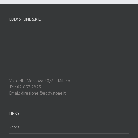
EDDYSTONE S.R.L.
Via della Moscova 40/7 – Milano
Tel: 02 657 2823
Email: direzione@eddystone.it
LINKS
Servizi