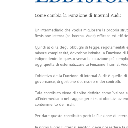
Come cambia la Funzione di Internal Audit
Un intermediario che voglia migliorare la propria stru
Revisione Interna (cd Internal Audit) efficace ed effici
Quindi al di la degli obblighi di legge, regolamentati e
minore complessità, dovrebbe istituire la Funzione di
indipendente. In questo senso la soluzione più sempl
oggi quella di esternalizzare la Funzione Internal Audit
L’obiettivo della Funzione di Internal Audit è quello di
governance, di gestione del rischio e dei controlli.
Tale contributo viene di solito definito come “valore a
all’intermediario nel raggiungere i suoi obiettivi azien
contenimento dei rischi.
Per dare questo contribuito però la Funzione di Interna
In primo luogo l’Internal Auditor deve possedere la ne