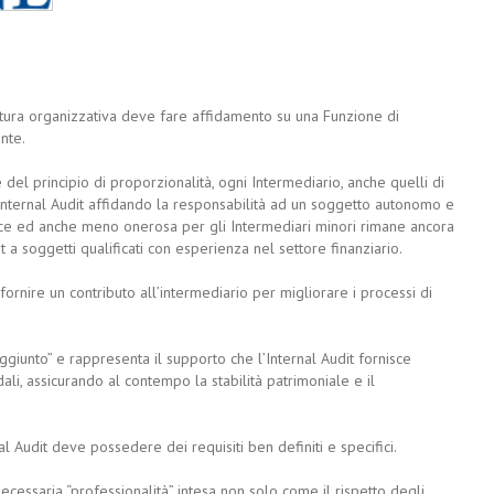
ttura organizzativa deve fare affidamento su una Funzione di
ente.
 del principio di proporzionalità, ogni Intermediario, anche quelli di
 Internal Audit affidando la responsabilità ad un soggetto autonomo e
ice ed anche meno onerosa per gli Intermediari minori rimane ancora
 a soggetti qualificati con esperienza nel settore finanziario.
 fornire un contributo all’intermediario per migliorare i processi di
ggiunto” e rappresenta il supporto che l’Internal Audit fornisce
dali, assicurando al contempo la stabilità patrimoniale e il
l Audit deve possedere dei requisiti ben definiti e specifici.
cessaria “professionalità” intesa non solo come il rispetto degli