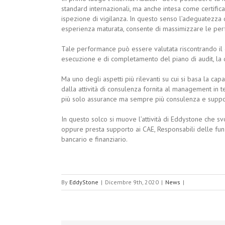
standard internazionali, ma anche intesa come certific
ispezione di vigilanza. In questo senso l’adeguatezza de
esperienza maturata, consente di massimizzare le per
Tale performance può essere valutata riscontrando il gr
esecuzione e di completamento del piano di audit, la d
Ma uno degli aspetti più rilevanti su cui si basa la cap
dalla attività di consulenza fornita al management in t
più solo assurance ma sempre più consulenza e suppor
In questo solco si muove l’attività di Eddystone che svo
oppure presta supporto ai CAE, Responsabili delle funzi
bancario e finanziario.
By
EddyStone
|
Dicembre 9th, 2020
|
News
|