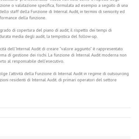
azione o valutazione specifica, formulata ad esempio a seguito di una
llo staff della Funzione di Internal Audit, in termini di seniority ed
formance della funzione.
ado di copertura del piano di audit, il rispetto dei tempi di
urata media degli audit, la tempistica del follow-up.
acità dell’Internal Audit di creare “valore aggiunto” è rappresentato
ema di gestione dei rischi. La funzione di Internal Audit moderna non
to al responsabile dell’esecutivo.
lge l’attività della Funzione di Internal Audit in regime di outsourcing
oni residenti di Internal Audit. di primari operatori del settore