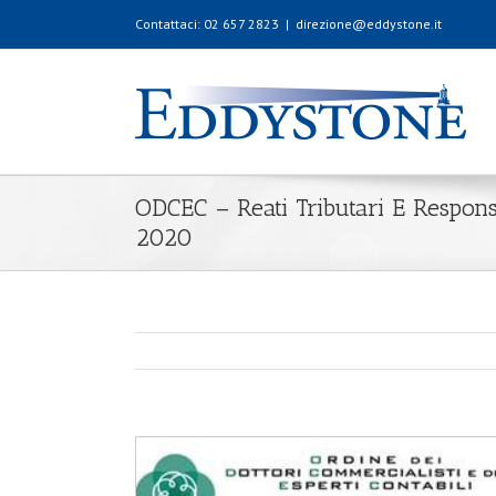
Contattaci: 02 657 2823
|
direzione@eddystone.it
ODCEC – Reati Tributari E Respons
2020