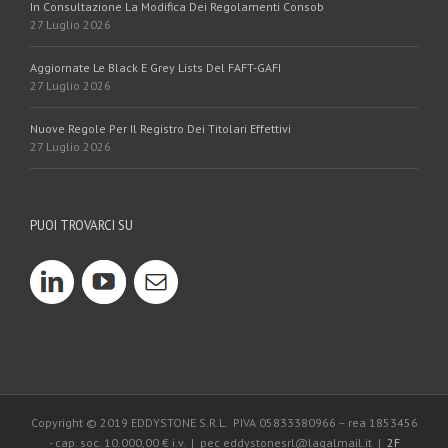
In Consultazione La Modifica Dei Regolamenti Consob
27 Luglio 2026
Aggiornate Le Black E Grey Lists Del FAFT-GAFI
27 Luglio 2026
Nuove Regole Per Il Registro Dei Titolari Effettivi
27 Luglio 2026
PUOI TROVARCI SU
Copyright © 2019 EDDYSTONE S.R.L. PIVA 05833380966 – rea 1853456
- cap. soc. 10.000,00 € i.v. | pec eddystonesrl@lagalmail.it |
2F