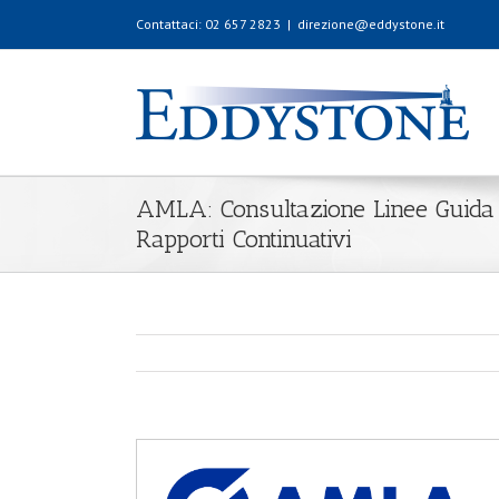
Contattaci: 02 657 2823
|
direzione@eddystone.it
AMLA: Consultazione Linee Guida 
Rapporti Continuativi