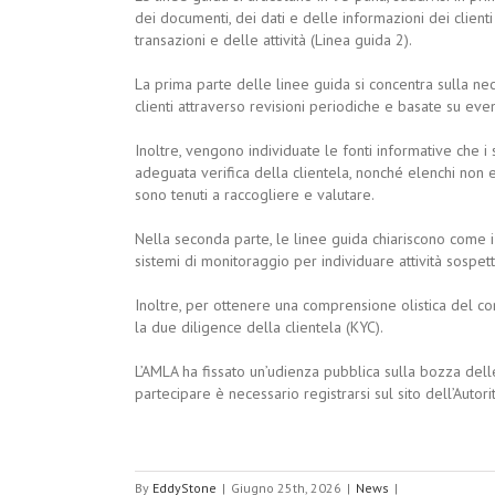
dei documenti, dei dati e delle informazioni dei client
transazioni e delle attività (Linea guida 2).
La prima parte delle linee guida si concentra sulla nec
clienti attraverso revisioni periodiche e basate su eve
Inoltre, vengono individuate le fonti informative che i 
adeguata verifica della clientela, nonché elenchi non es
sono tenuti a raccogliere e valutare.
Nella seconda parte, le linee guida chiariscono come 
sistemi di monitoraggio per individuare attività sospette
Inoltre, per ottenere una comprensione olistica del c
la due diligence della clientela (KYC).
L’AMLA ha fissato un’udienza pubblica sulla bozza delle
partecipare è necessario registrarsi sul sito dell’Autor
By
EddyStone
|
Giugno 25th, 2026
|
News
|