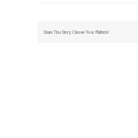
Share This Story, Choose Your Platform!