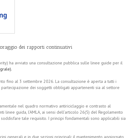
oraggio dei rapporti continuativi
ity) ha avviato una consultazione pubblica sulle linee guide per il
grale).
to fino al 3 settembre 2026. La consultazione è aperta a tutti i
la partecipazione dei soggetti obbligati appartenenti sia al settore
mentale nel quadro normativo antiriciclaggio e contrasto al
i linee guida, l’AMLA, ai sensi dell’articolo 26(5) del Regolamento
 soddisfare tale requisito. I principi fondamentali sono applicabili sia
incipi generali e in due sezioni principali: il mantenimento aggiornato