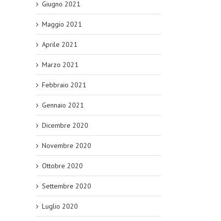
Giugno 2021
Maggio 2021
Aprile 2021
Marzo 2021
Febbraio 2021
Gennaio 2021
Dicembre 2020
Novembre 2020
Ottobre 2020
Settembre 2020
Luglio 2020