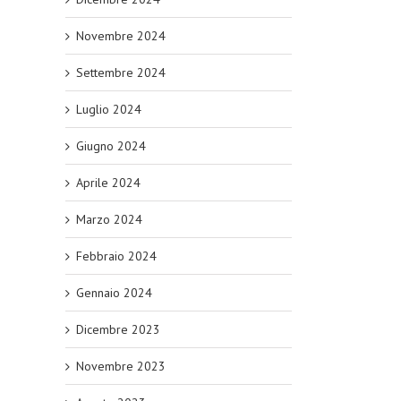
Novembre 2024
Settembre 2024
Luglio 2024
Giugno 2024
Aprile 2024
Marzo 2024
Febbraio 2024
Gennaio 2024
Dicembre 2023
Novembre 2023