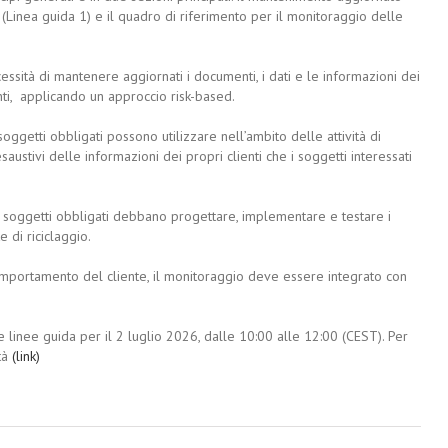
i (Linea guida 1) e il quadro di riferimento per il monitoraggio delle
essità di mantenere aggiornati i documenti, i dati e le informazioni dei
nti, applicando un approccio risk-based.
soggetti obbligati possono utilizzare nell’ambito delle attività di
austivi delle informazioni dei propri clienti che i soggetti interessati
i soggetti obbligati debbano progettare, implementare e testare i
 di riciclaggio.
omportamento del cliente, il monitoraggio deve essere integrato con
 linee guida per il 2 luglio 2026, dalle 10:00 alle 12:00 (CEST). Per
ità
(link)