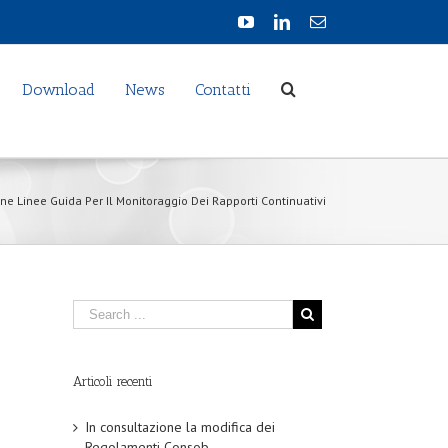
Download
News
Contatti
e Linee Guida Per Il Monitoraggio Dei Rapporti Continuativi
Articoli recenti
In consultazione la modifica dei
Regolamenti Consob