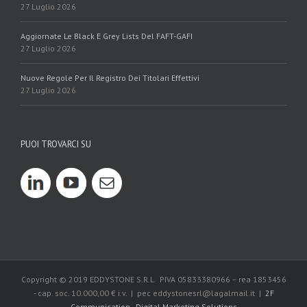
27 Luglio 2026
Aggiornate Le Black E Grey Lists Del FAFT-GAFI
27 Luglio 2026
Nuove Regole Per Il Registro Dei Titolari Effettivi
27 Luglio 2026
PUOI TROVARCI SU
Copyright © 2019 EDDYSTONE S.R.L. PIVA 05833380966 – rea 1853456
- cap. soc. 10.000,00 € i.v. | pec eddystonesrl@lagalmail.it |
2F
Communication - Digital Marketing Solutions