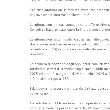
2) specifiche informazioni sulle modifiche rilevanti de
3) alcune informazioni, in formato strutturato, presenti
Key Investment Information Sheet – KIIS).
Le informazioni dei dati strutturati sulle offerte (rip
Consob su base annuale, entro la fine del mese di ge
Le informazioni sulle modifiche sostanziali alle condiz
dovranno essere trasmesse senza indugio alla Consob o
richiesto da ESMA) di instaurare un confronto preventi
rilevanza.
La delibera di adozione degli obblighi di comunicazione
fornitori di servizi di crowdfunding è stata pubblicata
2025 ed entrerà in vigore dal 29 settembre 2025 al fi
informativo in capo ai CSP.
I dati dovranno essere trasmessi dai CSP alla Consob tra
comunicazioni.
Consob dovrà pubblicare le istruzioni operative per l’
nonché le modalità per l’assolvimento, attraverso il me