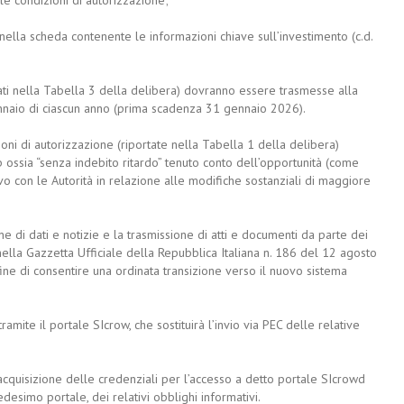
lle condizioni di autorizzazione;
 nella scheda contenente le informazioni chiave sull’investimento (c.d.
ortati nella Tabella 3 della delibera) dovranno essere trasmesse alla
nnaio di ciascun anno (prima scadenza 31 gennaio 2026).
ioni di autorizzazione (riportate nella Tabella 1 della delibera)
ssia “senza indebito ritardo” tenuto conto dell’opportunità (come
vo con le Autorità in relazione alle modifiche sostanziali di maggiore
 di dati e notizie e la trasmissione di atti e documenti da parte dei
 nella Gazzetta Ufficiale della Repubblica Italiana n. 186 del 12 agosto
ne di consentire una ordinata transizione verso il nuovo sistema
mite il portale SIcrow, che sostituirà l’invio via PEC delle relative
acquisizione delle credenziali per l’accesso a detto portale SIcrowd
desimo portale, dei relativi obblighi informativi.