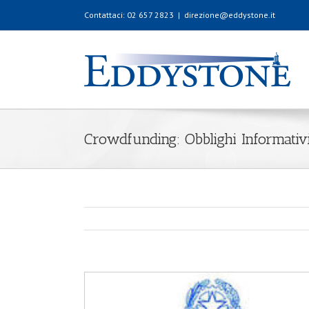
Contattaci: 02 657 2823
|
direzione@eddystone.it
Crowdfunding: Obblighi Informati