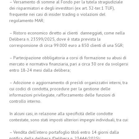
– Versamento di somme al Fondo per la tutela stragiudiziale
dei risparmiatori e degli investitori (ex art. 32-ter.1 TUF),
frequente nei casi di insider trading o violazioni del
regolamento MAR;
– Ristoro economico diretto ai clienti danneggiati, come nella
Delibera n. 23599/2025, dove è stata prevista la
corresponsione di circa 99.000 euro a 850 clienti di una SGR;
– Partecipazione obbligatoria a corsi di formazione su abusi di
mercato e normativa finanziaria, pari a circa 30 ore da svolgersi
entro 18-24 mesi dalla delibera;
– Adozione o aggiornamento di presìdi organizzativi interni, tra
cui codici di condotta, procedure per la gestione delle
informazioni privilegiate, rafforzamento delle funzioni di
controllo interno.
In alcuni casi, in relazione alla specificità delle condotte
contestate, sono stati imposti ulteriori impegni individuali, tra cui:
– Vendita dell’intero portafoglio titoli entro 14 giorni dalla
notifica della delibera (Delibera n. 23444/2025);