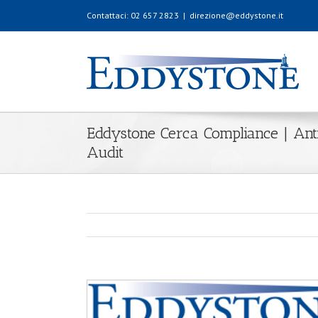
Contattaci: 02 657 2823
|
direzione@eddystone.it
Eddystone Cerca Compliance | Antir
Audit