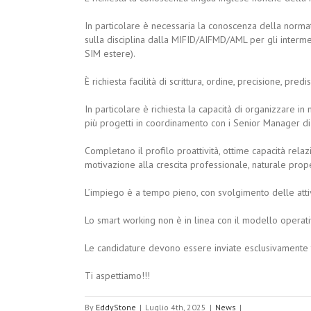
In particolare è necessaria la conoscenza della normat
sulla disciplina dalla MIFID/AIFMD/AML per gli intermed
SIM estere).
È richiesta facilità di scrittura, ordine, precisione, pred
In particolare è richiesta la capacità di organizzare
più progetti in coordinamento con i Senior Manager d
Completano il profilo proattività, ottime capacità relaz
motivazione alla crescita professionale, naturale pro
L’impiego è a tempo pieno, con svolgimento delle attivi
Lo smart working non è in linea con il modello operat
Le candidature devono essere inviate esclusivamente
Ti aspettiamo!!!
By
EddyStone
|
Luglio 4th, 2025
|
News
|