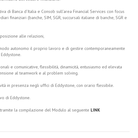
iva di Banca d’Italia e Consob sull’area Financial Services con focus
iari finanziari (banche, SIM, SGR, succursali italiane di banche, SGR e
isposizione alle relazioni,
 in modo autonomo il proprio lavoro e di gestire contemporaneamente
i Eddystone.
ionali e comunicative, flessibilità, dinamicità, entusiasmo ed elevata
pensione al teamwork e al problem solving.
tà in presenza negli uffici di Eddystone, con orario flessibile.
ivo di Eddystone.
 tramite la compilazione del Modulo al seguente
LINK