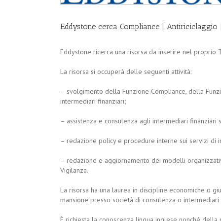
Eddystone cerca Compliance | Antiriciclaggio |
Eddystone ricerca una risorsa da inserire nel proprio T
La risorsa si occuperà delle seguenti attività:
– svolgimento della Funzione Compliance, della Funzion
intermediari finanziari;
– assistenza e consulenza agli intermediari finanziari su
– redazione policy e procedure interne sui servizi di 
– redazione e aggiornamento dei modelli organizzativi
Vigilanza.
La risorsa ha una laurea in discipline economiche o gi
mansione presso società di consulenza o intermediari (
È richiesta la conoscenza lingua inglese nonché della 