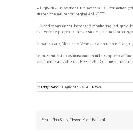
– High-Risk Jurisdictions subject to a Call for Action (cd
strategiche nei propri regimi AML/CFT;
– Jurisdictions under Increased Monitoring (cd. grey li
risolvere le proprie carenze strategiche nei loro reg
In particolare, Monaco e Venezuela entrano nella grey
Le presenti liste costituiscono un utile supporto al fine 
unitamente a quelle del MEF, della Commissione euro
By
EddyStone
|
Luglio 9th, 2024
|
News
|
Share This Story, Choose Your Platform!