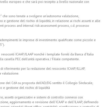
ivello europeo e che sarà poi recepito a livello nazionale con
e 2” che sono tenute a svolgere un’autonoma valutazione,
 gestione del rischio di liquidità, in relazione ai rischi assunti e alle
ent process and internal risk-assessment process, c.d. processo
 adempimenti le imprese di investimento qualificate come piccole e
3”).
i resoconti ICAAP/ILAAP nonché i template forniti da Banca d’Italia
lla casella PEC dell’unità operativa / Filiale competente.
mi di riferimento per la redazione del resoconto ICAAP/ILLAP,
a valutazione.
ione del CdA su proposta dell’AD/DG sentito il Collegio Sindacale,
 e gestione del rischio di liquidità
o, assetti organizzativi e sistemi di controllo connessi con
izione, aggiornamento e revisione dell’ICAAP e dell’ILAAP, definendo
unzioni aziendali (front office, contabilità, pianificazione e controllo di