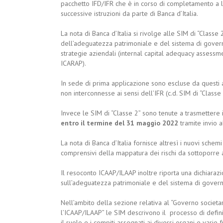
pacchetto IFD/IFR che è in corso di completamento a l
successive istruzioni da parte di Banca d’Italia.
La nota di Banca d’Italia si rivolge alle SIM di “Class
dell’adeguatezza patrimoniale e del sistema di governo e
strategie aziendali (internal capital adequacy assessm
ICARAP).
In sede di prima applicazione sono escluse da questi
non interconnesse ai sensi dell’IFR (c.d. SIM di “Classe 
Invece le SIM di “Classe 2” sono tenute a trasmettere 
entro il termine del 31 maggio 2022
tramite invio a
La nota di Banca d’Italia fornisce altresì i nuovi sche
comprensivi della mappatura dei rischi da sottoporre 
Il resoconto ICAAP/ILAAP inoltre riporta una dichiaraz
sull’adeguatezza patrimoniale e del sistema di governo
Nell’ambito della sezione relativa al “Governo societari
l’ICAAP/ILAAP” le SIM descrivono il processo di defin
il ruolo e i compiti assegnati ai diversi organi e varie f