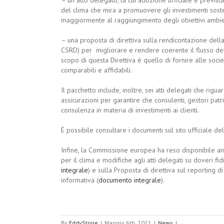
del clima che mira a promuovere gli investimenti soste
maggiormente al raggiungimento degli obiettivi ambie
– una proposta di direttiva sulla rendicontazione della
CSRD) per migliorare e rendere coerente il flusso dell
scopo di questa Direttiva è quello di fornire alle socie
comparabili e affidabili.
Il pacchetto include, inoltre, sei atti delegati che rigu
assicurazioni per garantire che consulenti, gestori patr
consulenza in materia di investimenti ai clienti.
È possibile consultare i documenti sul sito ufficiale 
Infine, la Commissione europea ha reso disponibile a
per il clima e modifiche agli atti delegati su doveri fid
integrale
) e sulla Proposta di direttiva sul reporting di
informativa (
documento integrale
).
By
EddyStone
|
Maggio 6th, 2021
|
News
|