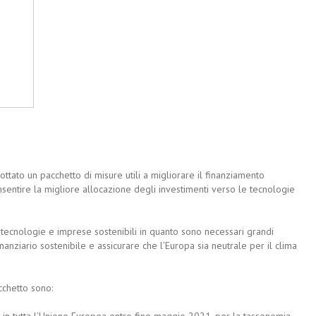
tato un pacchetto di misure utili a migliorare il finanziamento
sentire la migliore allocazione degli investimenti verso le tecnologie
o tecnologie e imprese sostenibili in quanto sono necessari grandi
inanziario sostenibile e assicurare che l’Europa sia neutrale per il clima
cchetto sono:
ta in tutta l’Unione Europea entro fine maggio 2021, per la tassonomia