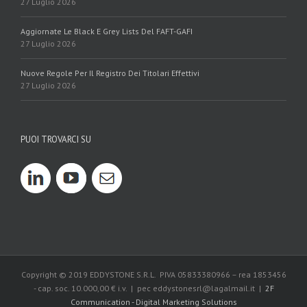
27 Luglio 2026
Aggiornate Le Black E Grey Lists Del FAFT-GAFI
27 Luglio 2026
Nuove Regole Per Il Registro Dei Titolari Effettivi
27 Luglio 2026
PUOI TROVARCI SU
Copyright © 2019 EDDYSTONE S.R.L. PIVA 05833380966 – rea 1853456
- cap. soc. 10.000,00 € i.v. | pec eddystonesrl@lagalmail.it |
2F
Communication - Digital Marketing Solutions