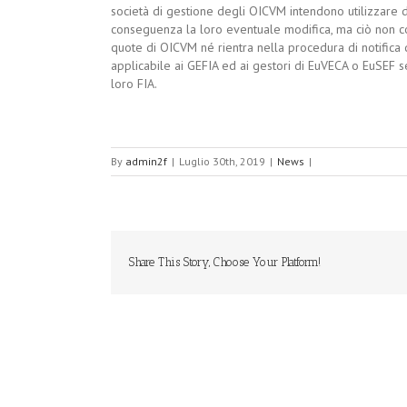
società di gestione degli OICVM intendono utilizzare di
conseguenza la loro eventuale modifica, ma ciò non co
quote di OICVM né rientra nella procedura di notifica d
applicabile ai GEFIA ed ai gestori di EuVECA o EuSEF s
loro FIA.
By
admin2f
|
Luglio 30th, 2019
|
News
|
Share This Story, Choose Your Platform!