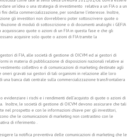
guardare un’idea o una strategia di investimento relativa a un FIA o a un
 fini della commercializzazione, per sondarne l’interesse. Inoltre,
azione gli investitori non dovrebbero poter sottoscrivere quote o
ibuzione di moduli di sottoscrizione o di documenti analoghi: i GEFIA
 acquisiscano quote o azioni di un FIA in questa fase e che gli
possano acquisire solo quote o azioni di FIA tramite la
gestori di FIA, alle società di gestione di OICVM ed ai gestori di
rmi in materia di pubblicazione di disposizioni nazionali relative ai
nvestimento collettivo e di comunicazioni di marketing destinate agli
 oneri gravati sui gestori di tali organismi in relazione alle loro
one di una banca dati centrale sulla commercializzazione transfrontaliera
 evidenziare i rischi e i rendimenti dell’acquisto di quote o azioni di
a. Inoltre, le società di gestione di OICVM devono assicurare che tali
e nel prospetto e con le informazioni chiave per gli investitori,
scono che le comunicazioni di marketing non contrastino con le
ativa di riferimento .
 esigere la notifica preventiva delle comunicazioni di marketing che le