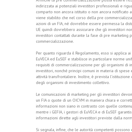
indirizzata ai potenziali investitori professionali e ri
comparto non ancora istituito o non ancora notificato ai
viene stabilito che nel corso della pre commercializz
azioni di un FIA, né dovrebbe essere permessa la distr
UE quindi dovrebbero assicurare che gli investitori non
investitori contattati durante la fase di pre marketing 
commercializzazione.
Per quanto riguarda il Regolamento, esso si applica ai 
EuVECA ed EuSEF e stabilisce in particolare norme unifo
requisiti di commercializzazione per gli organismi di i
investitori, nonché principi comuni in materia di spese e
attività transfrontaliere. Inoltre, è prevista l’istituzi
degli organismi di investimento collettivo.
Le comunicazioni di marketing per gli investitori devono
un FIA o quote di un OICVM in maniera chiara e corrett
informazioni non siano in contrasto con quelle contenut
mentre i GEFIA, i gestori di EuVECA e di EuSEF garanti
informazioni dirette agli investitori previste dalla norm
Si segnala, infine, che le autorità competenti possono