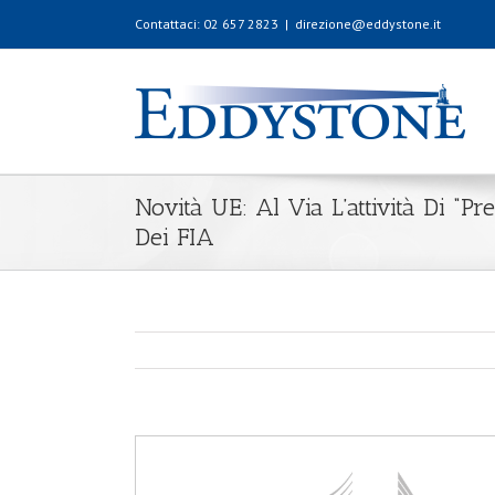
Contattaci: 02 657 2823
|
direzione@eddystone.it
Novità UE: Al Via L’attività Di “p
Dei FIA