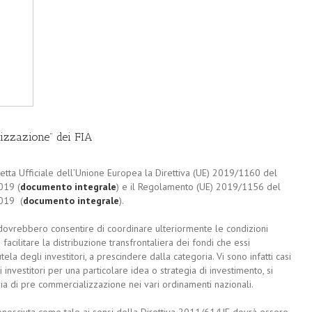
lizzazione” dei FIA
zetta Ufficiale dell’Unione Europea la Direttiva (UE) 2019/1160 del
019 (
documento integrale
) e il Regolamento (UE) 2019/1156 del
2019 (
documento integrale
).
dovrebbero consentire di coordinare ulteriormente le condizioni
acilitare la distribuzione transfrontaliera dei fondi che essi
tela degli investitori, a prescindere dalla categoria. Vi sono infatti casi
 investitori per una particolare idea o strategia di investimento, si
ia di pre commercializzazione nei vari ordinamenti nazionali.
onosciuta come tale ai sensi della Direttiva 2011/61/UE dovrà essere