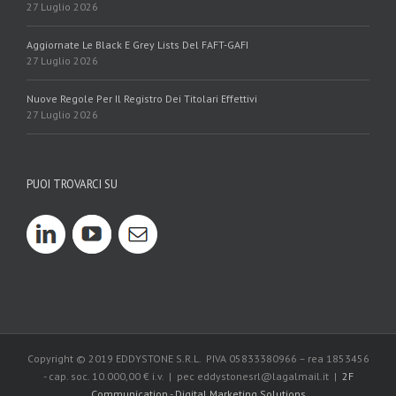
27 Luglio 2026
Aggiornate Le Black E Grey Lists Del FAFT-GAFI
27 Luglio 2026
Nuove Regole Per Il Registro Dei Titolari Effettivi
27 Luglio 2026
PUOI TROVARCI SU
Copyright © 2019 EDDYSTONE S.R.L. PIVA 05833380966 – rea 1853456
- cap. soc. 10.000,00 € i.v. | pec eddystonesrl@lagalmail.it |
2F
Communication - Digital Marketing Solutions