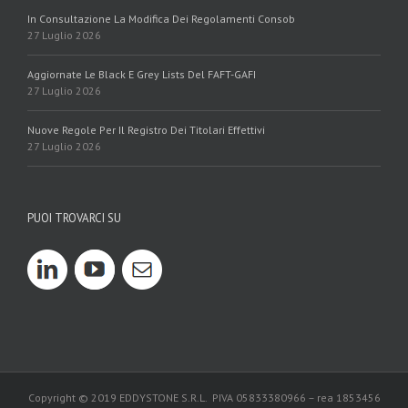
In Consultazione La Modifica Dei Regolamenti Consob
27 Luglio 2026
Aggiornate Le Black E Grey Lists Del FAFT-GAFI
27 Luglio 2026
Nuove Regole Per Il Registro Dei Titolari Effettivi
27 Luglio 2026
PUOI TROVARCI SU
Copyright © 2019 EDDYSTONE S.R.L. PIVA 05833380966 – rea 1853456