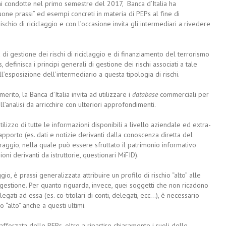
oni condotte nel primo semestre del 2017, Banca d’Italia ha
ne prassi” ed esempi concreti in materia di PEPs al fine di
rischio di riciclaggio e con l’occasione invita gli intermediari a rivedere
 di gestione dei rischi di riciclaggio e di finanziamento del terrorismo
s, definisca i principi generali di gestione dei rischi associati a tale
ll’esposizione dell’intermediario a questa tipologia di rischi.
erito, la Banca d’Italia invita ad utilizzare i
database
commerciali per
l’analisi da arricchire con ulteriori approfondimenti.
utilizzo di tutte le informazioni disponibili a livello aziendale ed extra-
pporto (es. dati e notizie derivanti dalla conoscenza diretta del
raggio, nella quale può essere sfruttato il patrimonio informativo
oni derivanti da istruttorie, questionari MiFID).
gio, è prassi generalizzata attribuire un profilo di rischio “alto” alle
gestione. Per quanto riguarda, invece, quei soggetti che non ricadono
ati ad essa (es. co-titolari di conti, delegati, ecc…), è necessario
 “alto” anche a questi ultimi.
fforzata delle PEPs, oltre a ripartire chiaramente i ruoli delle