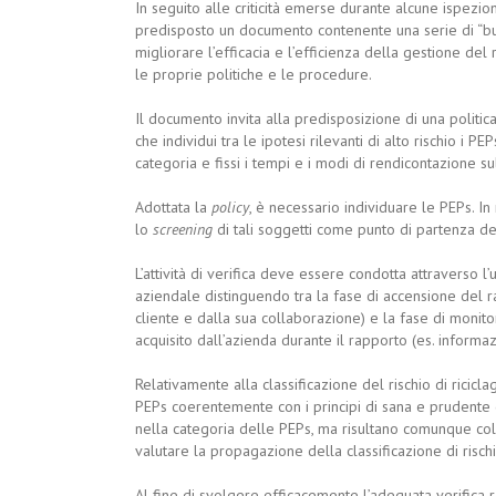
In seguito alle criticità emerse durante alcune ispezi
predisposto un documento contenente una serie di “buo
migliorare l’efficacia e l’efficienza della gestione del 
le proprie politiche e le procedure.
Il documento invita alla predisposizione di una politica
che individui tra le ipotesi rilevanti di alto rischio i PEP
categoria e fissi i tempi e i modi di rendicontazione su
Adottata la
policy
, è necessario individuare le PEPs. In m
lo
screening
di tali soggetti come punto di partenza del
L’attività di verifica deve essere condotta attraverso l’
aziendale distinguendo tra la fase di accensione del ra
cliente e dalla sua collaborazione) e la fase di monito
acquisito dall’azienda durante il rapporto (es. informazi
Relativamente alla classificazione del rischio di riciclag
PEPs coerentemente con i principi di sana e prudente 
nella categoria delle PEPs, ma risultano comunque colleg
valutare la propagazione della classificazione di rischio
Al fine di svolgere efficacemente l’adeguata verifica ra