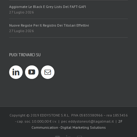
Aggiornate Le Black E Grey Lists Del FAFT-GAFI
27 Luglio 2026
Nuove Regole Per Il Registro Dei Titolari Effettivi
27 Luglio 2026
PUOI TROVARCI SU
Copyright © 2019 EDDYSTONE S.R.L. PIVA 05833380966 – rea 1853456
- cap. soc. 10.000,00 € i.v. | pec eddystonesrl@lagalmail.it |
2F
Communication - Digital Marketing Solutions