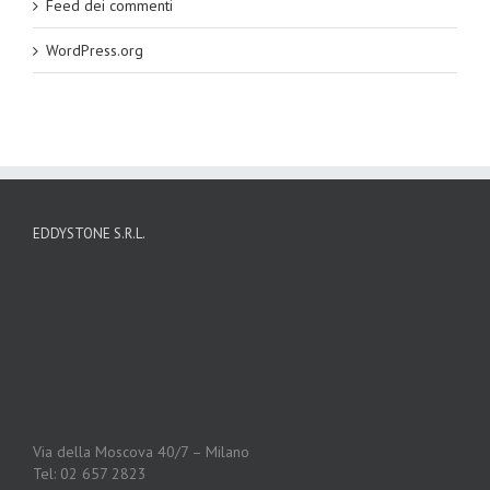
Feed dei commenti
WordPress.org
EDDYSTONE S.R.L.
Via della Moscova 40/7 – Milano
Tel: 02 657 2823