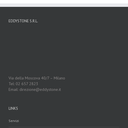
EDDYSTONE S.R.L.
Via della Moscova 40/7 – Milano
Tel: 02 657 2823
Email: direzione@eddystone.it
LINKS
Servizi